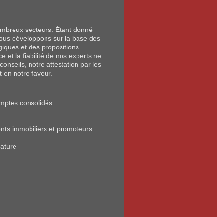
nombreux secteurs. Étant donné
 nous développons sur la base des
iques et des propositions
e et la fiabilité de nos experts ne
conseils, notre attestation par les
t en notre faveur.
omptes consolidés
ents immobiliers et promoteurs
nature